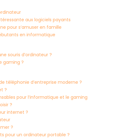
 ordinateur
 intéressante aux logiciels payants
ligne pour s’amuser en famille
 débutants en informatique
une souris d’ordinateur ?
de gaming ?
 de téléphonie d’entreprise moderne ?
t ?
nsables pour l’informatique et le gaming
isir ?
ur internet ?
ateur
gamer ?
ts pour un ordinateur portable ?