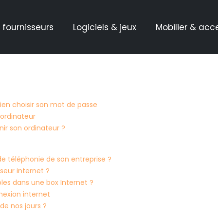
 fournisseurs
Logiciels & jeux
Mobilier & acc
ien choisir son mot de passe
 ordinateur
ir son ordinateur ?
e téléphonie de son entreprise ?
sseur internet ?
bles dans une box Internet ?
nexion internet
de nos jours ?